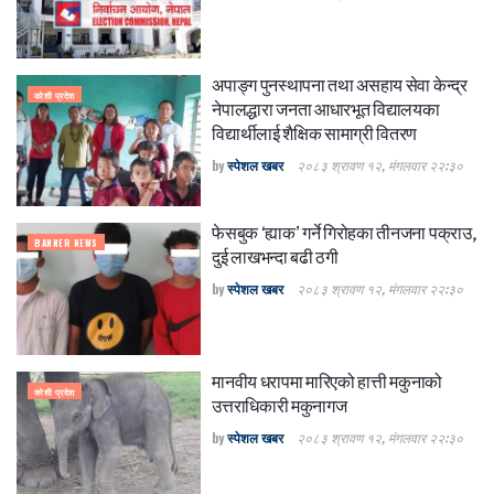
अपाङ्ग पुनस्थापना तथा असहाय सेवा केन्द्र
कोशी प्रदेश
नेपालद्धारा जनता आधारभूत विद्यालयका
विद्यार्थीलाई शैक्षिक सामाग्री वितरण
by
स्पेशल खबर
२०८३ श्रावण १२, मंगलवार २२:३०
फेसबुक ‘ह्याक’ गर्ने गिरोहका तीनजना पक्राउ,
BANNER NEWS
दुई लाखभन्दा बढी ठगी
by
स्पेशल खबर
२०८३ श्रावण १२, मंगलवार २२:३०
मानवीय धरापमा मारिएको हात्ती मकुनाको
कोशी प्रदेश
उत्तराधिकारी मकुनागज
by
स्पेशल खबर
२०८३ श्रावण १२, मंगलवार २२:३०