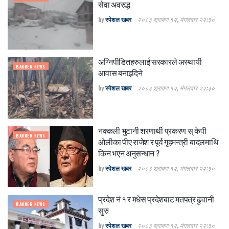
सेवा अवरुद्ध
by
स्पेशल खबर
२०८३ श्रावण १२, मंगलवार २२:३०
अग्निपीडितहरुलाई सरकारले अस्थायी
BANNER NEWS
आवास बनाइदिने
by
स्पेशल खबर
२०८३ श्रावण १२, मंगलवार २२:३०
नक्कली भुटानी शरणार्थी प्रकरण स् केपी
BANNER NEWS
ओलीका पीए राजेश र पूर्व गृहमन्त्री बादलमाथि
किन भएन अनुसन्धान ?
by
स्पेशल खबर
२०८३ श्रावण १२, मंगलवार २२:३०
प्रदेश नं १ र मधेस प्रदेशबाट मतपत्र ढुवानी
BANNER NEWS
सुरु
by
स्पेशल खबर
२०८३ श्रावण १२, मंगलवार २२:३०