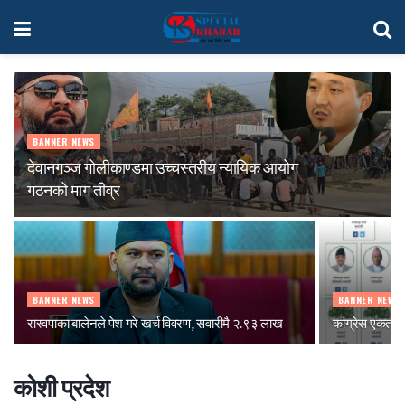
BANNER NEWS
देवानगञ्ज गोलीकाण्डमा उच्चस्तरीय न्यायिक आयोग
गठनको माग तीव्र
BANNER NEWS
BANNER NEWS
रास्वपाका बालेनले पेश गरे खर्च विवरण, सवारीमै २.९३ लाख
कांग्रेस एकताबद
कोशी प्रदेश