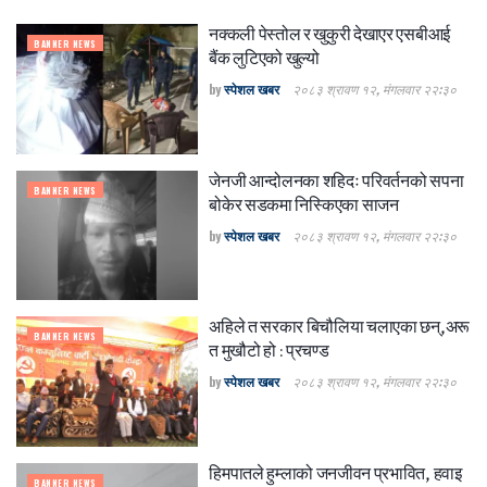
नक्कली पेस्तोल र खुकुरी देखाएर एसबीआई
BANNER NEWS
बैंक लुटिएको खुल्यो
by
स्पेशल खबर
२०८३ श्रावण १२, मंगलवार २२:३०
जेनजी आन्दोलनका शहिदः परिवर्तनको सपना
BANNER NEWS
बोकेर सडकमा निस्किएका साजन
by
स्पेशल खबर
२०८३ श्रावण १२, मंगलवार २२:३०
अहिले त सरकार बिचौलिया चलाएका छन्,अरू
BANNER NEWS
त मुखौटो हो : प्रचण्ड
by
स्पेशल खबर
२०८३ श्रावण १२, मंगलवार २२:३०
हिमपातले हुम्लाको जनजीवन प्रभावित, हवाइ
BANNER NEWS