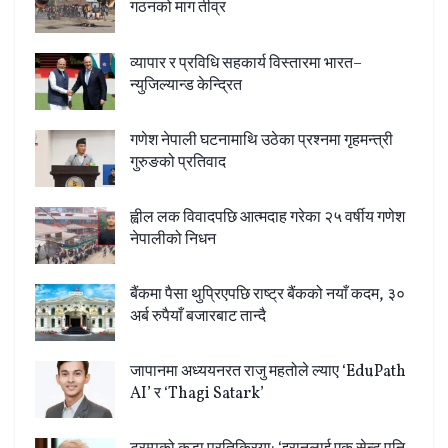
गठनको माग तीव्र
व्यापार र प्रविधि सहकार्य विस्तारमा भारत–
न्युजिल्यान्ड केन्द्रित
गणेश नेपाली घटनामाथि उठेका प्रश्नमा गृहमन्त्री
गुरुङको प्रतिवाद
ह्वील लक विवादपछि आत्मदाह गरेका २५ वर्षीय गणेश
नेपालीको निधन
बैंकमा पैसा थुप्रिएपछि राष्ट्र बैंकको नयाँ कदम, ३०
अर्ब रुपैयाँ बजारबाट तान्दै
जापानमा अध्ययनरत राजु महतोले ल्याए ‘EduPath
AI’ र ‘Thagi Satark’