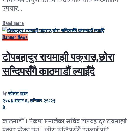
उपचार...
Read more
Banner News
टोपबहादुर रायमाझी पक्राउ,छोरा
सन्दिपसँगै काठमाडौं ल्याइँदै
by
स्पेशल खबर
२०८३ असार ६, शनिबार २१:२९
0
काठमाडौँ । नेकपा एमालेका सचिव टोपबहादुर रायमाझी
पक्राउ परेका छन् । छोरा सन्दिपसँगै उनलाई पनि