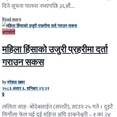
दिने सूचना पालना नभएपछि ३६औं...
Read more
अन्तर्वार्ता
महिला हिंसाको उजुरी प्रहरीमा दर्ता
गराउन सकस
by
स्पेशल खबर
२०८३ असार ६, शनिबार २१:२९
0
ललिता साह- बोदेबसाईन (सप्तरी), साउन २५ गते । दुइटै
मिर्गौला फेल भई दुई महिना अघि डाकनेश्वरी – १ का २४