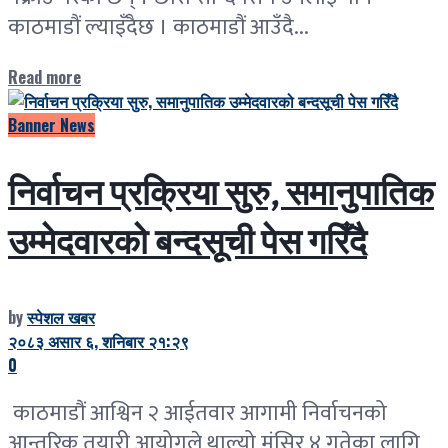
काठमाडौं ल्याइँदैछ । काठमाडौं आउँदै...
Read more
Banner News
निर्वाचन प्रक्रिया सुरु, समानुपातिक
उम्मेदवारको बन्दसूची पेस गरिँदै
by
स्पेशल खबर
२०८३ असार ६, शनिबार २१:२९
0
काठमाडौं आश्विन २ आईतवार आगामी निर्वाचनको
आन्तरिक तयारी आयोगले थाल्यो मंसिर ४ गतेका लागि