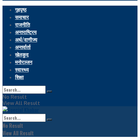
गृहपृष्ठ
समाचार
राजनीति
अन्तराष्ट्रिय
अर्थ/वाणीज्य
अन्तर्वार्ता
खेलकुद
मनोरञ्जन
स्वास्थ्य
शिक्षा
No Result
View All Result
No Result
View All Result