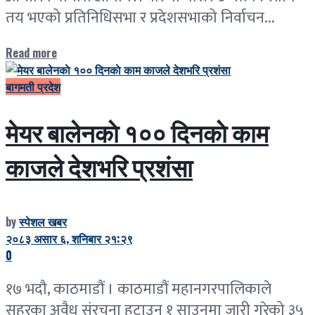
तय भएको प्रतिनिधिसभा र प्रदेशसभाको निर्वाचन...
Read more
बागमती प्रदेश
मेयर बालेनकाे १०० दिनकाे काम
काजले देशभरि प्रशंसा
by
स्पेशल खबर
२०८३ असार ६, शनिबार २१:२९
0
१७ भदौ, काठमाडौं । काठमाडौं महानगरपालिकाले
सहरका अवैध संरचना हटाउन १ साउनमा जारी गरेको ३५