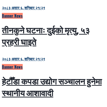
२०८३ असार ६, शनिबार २१:२९
Banner News
तीनकुने घटनाः दुईको मृत्यु, ५३
प्रहरी घाइते
२०८३ असार ६, शनिबार २१:२९
Banner News
हेटौँडा कपडा उद्योग सञ्चालन हुनेमा
स्थानीय आशावादी