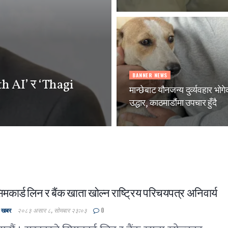
BANNER NEWS
th AI’ र ‘Thagi
मान्छेबाट यौनजन्य दुर्व्यवहार भोग
उद्धार, काठमाडौंमा उपचार हुँदै
मकार्ड लिन र बैंक खाता खोल्न राष्ट्रिय परिचयपत्र अनिवार्य
ल खबर
२०८३ असार ८, सोमबार २३:०३
0