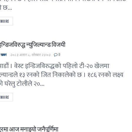
ो छ...
 MORE
इन्डिजविरुद्ध न्युजिल्यान्ड विजयी
ल खबर
२०८३ असार ८, सोमबार २३:०३
0
डौं । वेस्ट इन्डिजविरुद्धको पहिलो टी-२० खेलमा
िल्यान्डले १३ रनको जित निकालेको छ । १८६ रनको लक्ष्य
 घरेलु टोलीले २०...
 MORE
ुरमा आज मनाइयो जनैपूर्णिमा