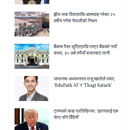
ह्वील लक विवादपछि आत्मदाह गरेका २५
वर्षीय गणेश नेपालीको निधन
बैंकमा पैसा थुप्रिएपछि राष्ट्र बैंकको नयाँ
कदम, ३० अर्ब रुपैयाँ बजारबाट तान्दै
जापानमा अध्ययनरत राजु महतोले ल्याए
‘EduPath AI’ र ‘Thagi Satark’
ट्रम्पको कडा प्रतिक्रिया: ‘इरानलाई एक
सेन्ट पनि दिँदैनौं’