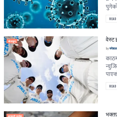
पुगेक
READ
वेस्ट 
खेलकुद
by
स्पेश
काठमा
न्युज
पाएको
READ
भक्तप
बागमती प्रदेश