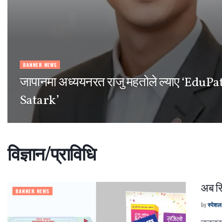
BANNER NEWS
जापानमा अध्ययनरत राजु महतोले ल्याए ‘EduPa
Satark’
विज्ञान/प्राविधि
अब सि
BANNER NEWS
by
स्पेश