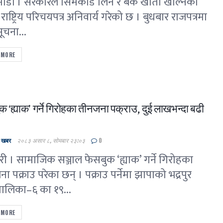
ाडौं । सरकारले सिमकार्ड लिन र बैंक खाता खोल्नका
राष्ट्रिय परिचयपत्र अनिवार्य गरेको छ । बुधबार राजपत्रमा
ूचना...
 MORE
क ‘ह्याक’ गर्ने गिरोहका तीनजना पक्राउ, दुई लाखभन्दा बढी
ल खबर
२०८३ असार ८, सोमबार २३:०३
0
ी । सामाजिक सञ्जाल फेसबुक ‘ह्याक’ गर्ने गिरोहका
ा पक्राउ परेका छन् । पक्राउ पर्नेमा झापाको भद्रपुर
ालिका–६ का १९...
 MORE