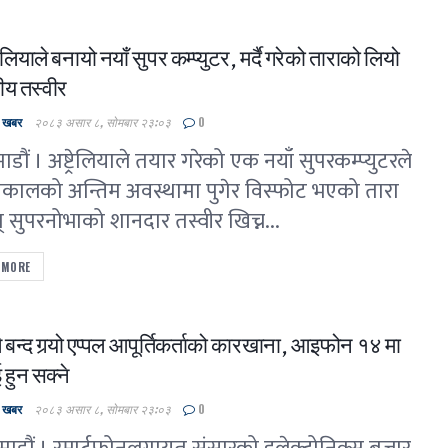
ेलियाले बनायो नयाँ सुपर कम्प्युटर, मर्दै गरेको ताराको लियो
तीय तस्वीर
ल खबर
२०८३ असार ८, सोमबार २३:०३
0
डौं । अष्ट्रेलियाले तयार गरेको एक नयाँ सुपरकम्प्युटरले
कालको अन्तिम अवस्थामा पुगेर विस्फोट भएको तारा
त् सुपरनोभाको शानदार तस्वीर खिच्न...
 MORE
 बन्द गर्‍यो एप्पल आपूर्तिकर्ताको कारखाना, आइफोन १४ मा
 हुन सक्ने
ल खबर
२०८३ असार ८, सोमबार २३:०३
0