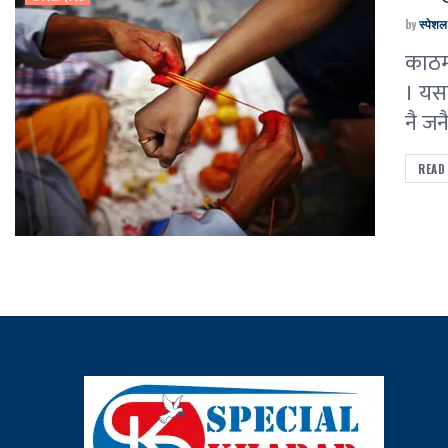
by
स्पेश
काठमा
। यसव
नै जन
READ