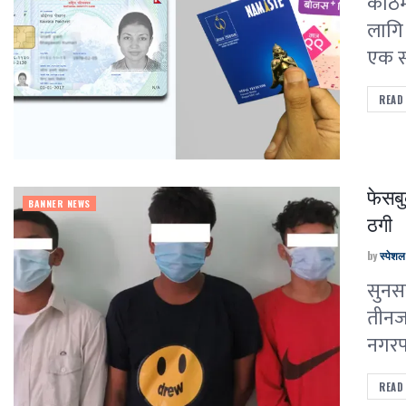
काठम
लागि 
एक स
READ
फेसबु
BANNER NEWS
ठगी
by
स्पेश
सुनसर
तीनजन
नगरप
READ