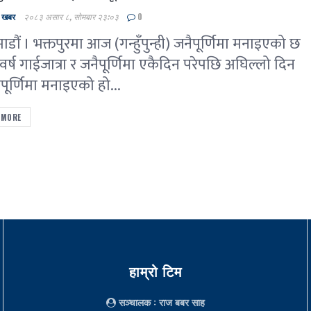
ल खबर
२०८३ असार ८, सोमबार २३:०३
0
डौं । भक्तपुरमा आज (गन्हुँपुन्ही) जनैपूर्णिमा मनाइएको छ
र्ष गाईजात्रा र जनैपूर्णिमा एकैदिन परेपछि अघिल्लो दिन
ैपूर्णिमा मनाइएको हो...
 MORE
हाम्रो टिम
सञ्चालक
: राज बबर साह