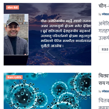
चीन-अ
जीवन शैली
by
स्पेश
अमेर
गतहप
उत्कर
READ
चितवन
विज्ञान/प्राविधि
सय ना
by
स्पेश
चितव
क्रम