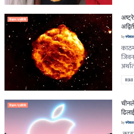
अष्ट्र
विज्ञान/प्राविधि
अद्वि
by
स्पेश
काठमा
जिवन
अर्था
READ
चीनले
विज्ञान/प्राविधि
ढिलाई
by
स्पेश