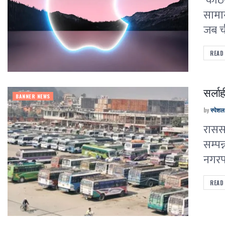
काठमा
सामान
जब ची
READ
सर्ला
BANNER NEWS
by
स्पेश
रासस–
सम्प
नगरप
READ