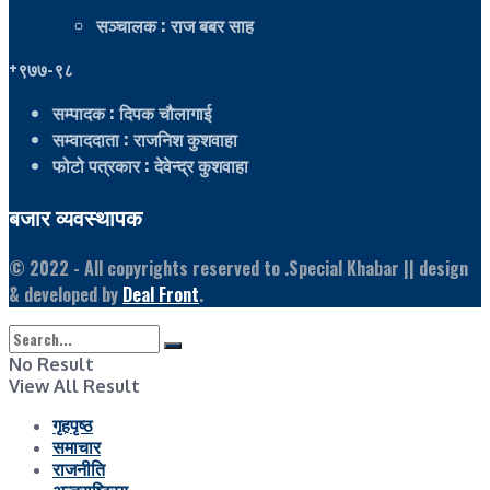
सञ्चालक
: राज बबर साह
+९७७-९८
सम्पादक
: दिपक चौलागाई
सम्वाददाता
: राजनिश कुशवाहा
फोटो पत्रकार
: देवेन्द्र कुशवाहा
बजार व्यवस्थापक
© 2022
- All copyrights reserved to .Special Khabar || design
& developed by
Deal Front
.
No Result
View All Result
गृहपृष्ठ
समाचार
राजनीति