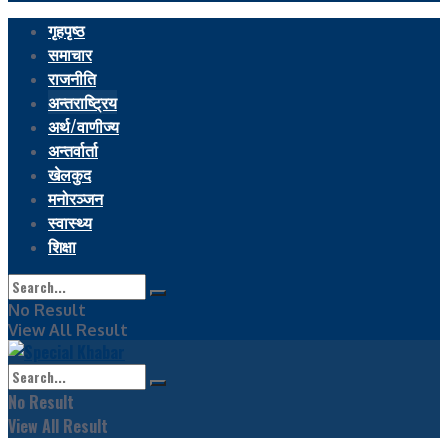
गृहपृष्ठ
समाचार
राजनीति
अन्तराष्ट्रिय
अर्थ/वाणीज्य
अन्तर्वार्ता
खेलकुद
मनोरञ्जन
स्वास्थ्य
शिक्षा
No Result
View All Result
No Result
View All Result